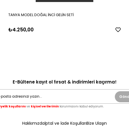
TANYA MODEL DOĞAL İNCİ GELİN SETİ
₺4.250,00
E-Bültene kayıt ol fırsat & indirimleri kaçırma!
Gönd
yelik koşullarını
ve
kişisel verilerimin
korunmasını kabul ediyorum.
Hakkımızda
İptal ve İade Koşulları
Bize Ulaşın