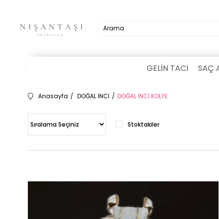
GELİN TACI
SAÇ 
Anasayfa
DOĞAL İNCİ
DOĞAL İNCİ KOLYE
Stoktakiler