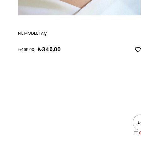
NİL MODEL TAÇ
₺345,00
₺495,00
Ü