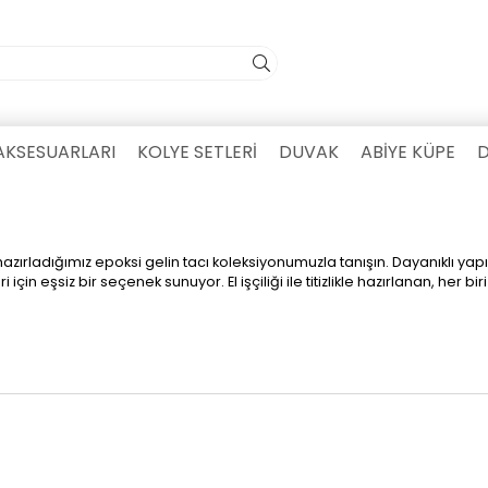
AKSESUARLARI
KOLYE SETLERİ
DUVAK
ABİYE KÜPE
D
hazırladığımız epoksi gelin tacı koleksiyonumuzla tanışın. Dayanıklı yapı
için eşsiz bir seçenek sunuyor. El işçiliği ile titizlikle hazırlanan, he