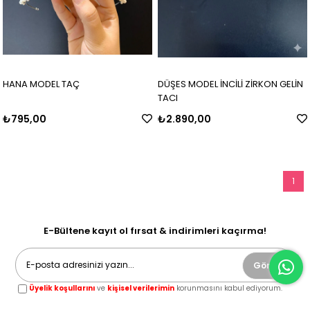
HANA MODEL TAÇ
DÜŞES MODEL İNCİLİ ZİRKON GELİN
TACI
₺795,00
₺2.890,00
1
E-Bültene kayıt ol fırsat & indirimleri kaçırma!
Gönder
Üyelik koşullarını
ve
kişisel verilerimin
korunmasını kabul ediyorum.