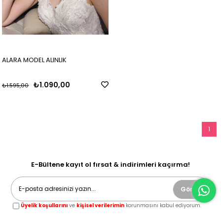
ALARA MODEL ALINLIK
₺1.090,00
₺1.595,00
1
E-Bültene kayıt ol fırsat & indirimleri kaçırma!
Gönder
Üyelik koşullarını
ve
kişisel verilerimin
korunmasını kabul ediyorum.