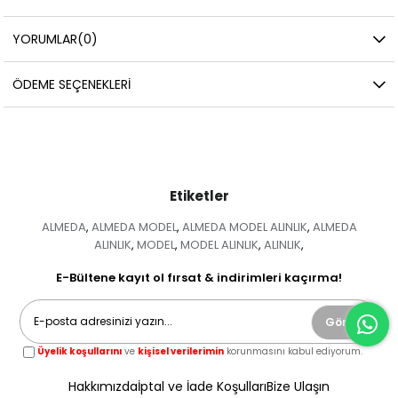
YORUMLAR
(0)
ÖDEME SEÇENEKLERI
Etiketler
ALMEDA
ALMEDA MODEL
ALMEDA MODEL ALINLIK
ALMEDA
,
,
,
ALINLIK
MODEL
MODEL ALINLIK
ALINLIK
,
,
,
,
E-Bültene kayıt ol fırsat & indirimleri kaçırma!
Gönder
Üyelik koşullarını
ve
kişisel verilerimin
korunmasını kabul ediyorum.
Hakkımızda
İptal ve İade Koşulları
Bize Ulaşın