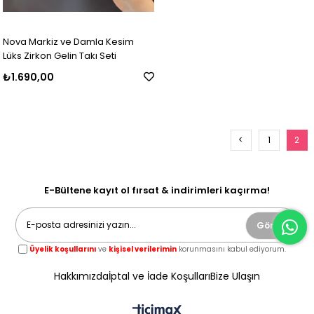
Nova Markiz ve Damla Kesim
Lüks Zirkon Gelin Takı Seti
₺1.690,00
<
1
2
E-Bültene kayıt ol fırsat & indirimleri kaçırma!
Gönder
Üyelik koşullarını
ve
kişisel verilerimin
korunmasını kabul ediyorum.
Hakkımızda
İptal ve İade Koşulları
Bize Ulaşın