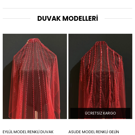
DUVAK MODELLERİ
ÜCRETSIZ KARGO
ÜCRETSIZ KARGO
K
ASUDE MODEL RENKLİ GELİN
YENİ İNCİ MODEL GELİN DUVA