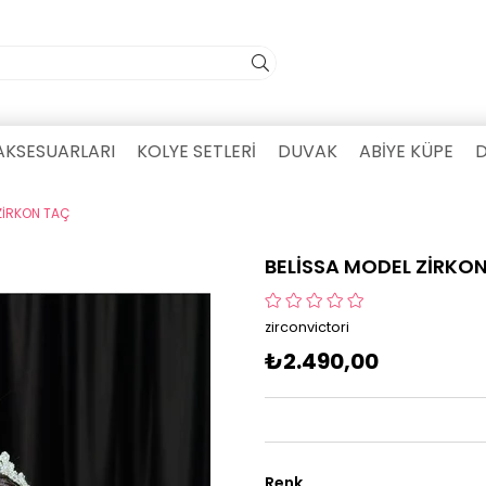
AKSESUARLARI
KOLYE SETLERİ
DUVAK
ABİYE KÜPE
D
ZİRKON TAÇ
BELİSSA MODEL ZİRKO
zirconvictori
₺2.490,00
Renk