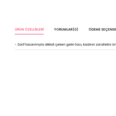
ÜRÜN ÖZELLIKLERI
YORUMLAR
(0)
ÖDEME SEÇENEK
- Zarif tasarımıyla dikkat çeken gelin tacı, kadının zarafetini ö