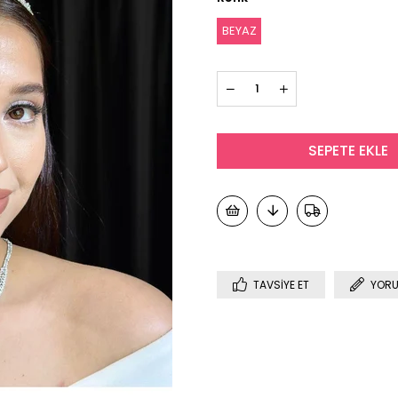
BEYAZ
TAVSIYE ET
YORU