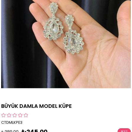
BÜYÜK DAMLA MODEL KÜPE
CTDMLKPE3
₺245,00
₺389,00
%
37