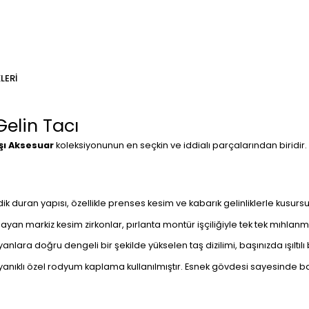
LERI
Gelin Tacı
şı Aksesuar
koleksiyonunun en seçkin ve iddialı parçalarından biridir. 
k duran yapısı, özellikle prenses kesim ve kabarık gelinliklerle kusurs
ayan markiz kesim zirkonlar, pırlanta montür işçiliğiyle tek tek mıhlanmı
ra doğru dengeli bir şekilde yükselen taş dizilimi, başınızda ışıltılı bi
nıklı özel rodyum kaplama kullanılmıştır. Esnek gövdesi sayesinde ba