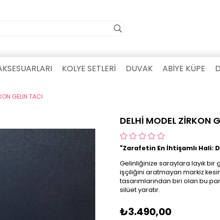
AKSESUARLARI
KOLYE SETLERİ
DUVAK
ABİYE KÜPE
D
KON GELİN TACI
DELHİ MODEL ZİRKON G
"Zarafetin En İhtişamlı Hali: D
Gelinliğinize saraylara layık bi
işçiliğini aratmayan markiz kesi
tasarımlarından biri olan bu par
silüet yaratır.
₺3.490,00