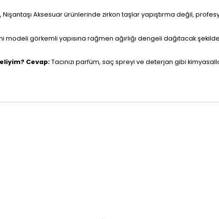
, Nişantaşı Aksesuar ürünlerinde zirkon taşlar yapıştırma değil, profe
i modeli görkemli yapısına rağmen ağırlığı dengeli dağıtacak şekilde t
meliyim?
Cevap:
Tacınızı parfüm, saç spreyi ve deterjan gibi kimyasa