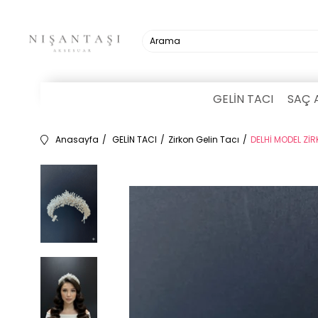
GELİN TACI
SAÇ 
Anasayfa
GELİN TACI
Zirkon Gelin Tacı
DELHİ MODEL ZİR