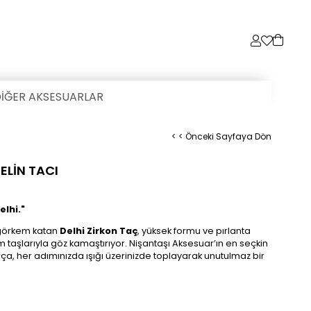
İĞER AKSESUARLAR
< < Önceki Sayfaya Dön
ELİN TACI
elhi."
r görkem katan
Delhi Zirkon Taç
, yüksek formu ve pırlanta
m taşlarıyla göz kamaştırıyor. Nişantaşı Aksesuar’ın en seçkin
ça, her adımınızda ışığı üzerinizde toplayarak unutulmaz bir