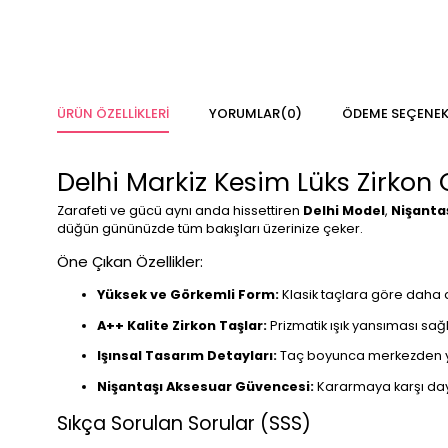
ÜRÜN ÖZELLIKLERI
YORUMLAR
(0)
ÖDEME SEÇENEK
Delhi Markiz Kesim Lüks Zirkon 
Zarafeti ve gücü aynı anda hissettiren
Delhi Model
,
Nişanta
düğün gününüzde tüm bakışları üzerinize çeker.
Öne Çıkan Özellikler:
Yüksek ve Görkemli Form:
Klasik taçlara göre daha di
A++ Kalite Zirkon Taşlar:
Prizmatik ışık yansıması sağl
Işınsal Tasarım Detayları:
Taç boyunca merkezden yanla
Nişantaşı Aksesuar Güvencesi:
Kararmaya karşı daya
Sıkça Sorulan Sorular (SSS)