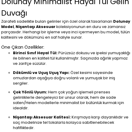
Dolunay Minimalist Hayal Tül Gelin
Duvağı
Zarafeti sadelikte bulan gelinler için özel olarak tasarlanan
Dolunay
Model
,
Nişantaşı Aksesuar
koleksiyonunun en duru ve zamansız
parçasıdır. Herhangi bir işleme veya inci içermeyen bu model, tülün
kalitesini ve dökümünü en saf haliyle sunar.
Öne Çıkan Özellikler:
Birinci Sınıf Hayal Tül:
Pürüzsüz dokusu ve ipeksi yumuşaklığı
ile bilinen en kaliteli tül kullanılmıştır. Saçınızda ağırlık yapmaz
ve zarifçe süzülür.
Dökümlü ve Uçuş Uçuş Yapı:
Özel kesimi sayesinde
omuzlardan aşağıya doğru volanlı ve yumuşak bir iniş
sergiler.
Çok Yönlü Uyum:
Hem çok yoğun işlemeli prenses
gelinliklerle dengeleyici bir unsur olarak, hem de sade
saten/Helen modellerle minimalist bir bütünlük kurmak için
idealdir.
Nişantaşı Aksesuar Kalitesi:
Kırışmaya karşı dayanıklıdır ve
saç modelinize tel tokalarla kolayca sabitlenebilecek
hafifliktedir.