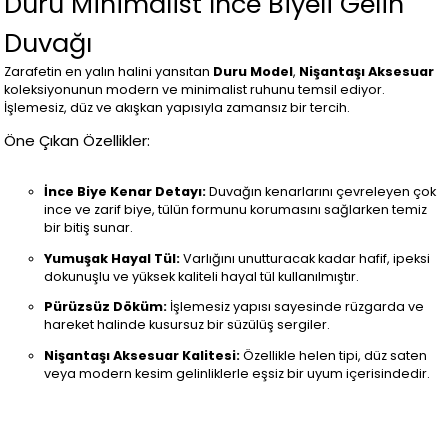
Duru Minimalist İnce Biyeli Gelin
Duvağı
Zarafetin en yalın halini yansıtan
Duru Model
,
Nişantaşı Aksesuar
koleksiyonunun modern ve minimalist ruhunu temsil ediyor.
İşlemesiz, düz ve akışkan yapısıyla zamansız bir tercih.
Öne Çıkan Özellikler:
İnce Biye Kenar Detayı:
Duvağın kenarlarını çevreleyen çok
ince ve zarif biye, tülün formunu korumasını sağlarken temiz
bir bitiş sunar.
Yumuşak Hayal Tül:
Varlığını unutturacak kadar hafif, ipeksi
dokunuşlu ve yüksek kaliteli hayal tül kullanılmıştır.
Pürüzsüz Döküm:
İşlemesiz yapısı sayesinde rüzgarda ve
hareket halinde kusursuz bir süzülüş sergiler.
Nişantaşı Aksesuar Kalitesi:
Özellikle helen tipi, düz saten
veya modern kesim gelinliklerle eşsiz bir uyum içerisindedir.