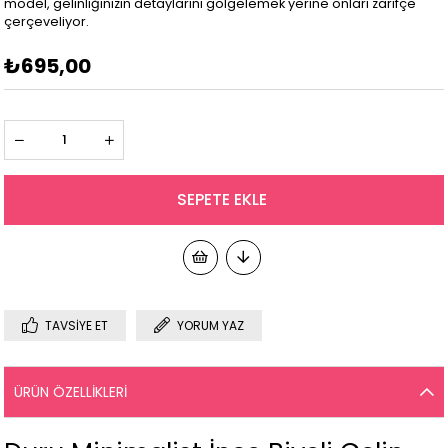
model, gelinliğinizin detaylarını gölgelemek yerine onları zarifçe
çerçeveliyor.
₺695,00
TAVSIYE ET
YORUM YAZ
ÜRÜN ÖZELLIKLERI