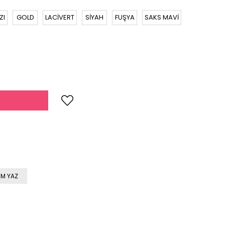
ZI
GOLD
LACİVERT
SİYAH
FUŞYA
SAKS MAVİ
M YAZ