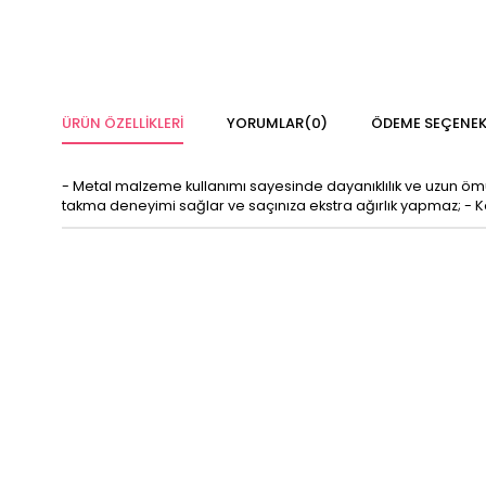
ÜRÜN ÖZELLIKLERI
YORUMLAR
(0)
ÖDEME SEÇENEK
- Metal malzeme kullanımı sayesinde dayanıklılık ve uzun ömürlü 
takma deneyimi sağlar ve saçınıza ekstra ağırlık yapmaz; - Kola