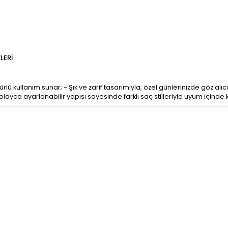
LERI
kullanım sunar; - Şık ve zarif tasarımıyla, özel günlerinizde göz alıcı b
yca ayarlanabilir yapısı sayesinde farklı saç stilleriyle uyum içinde kul