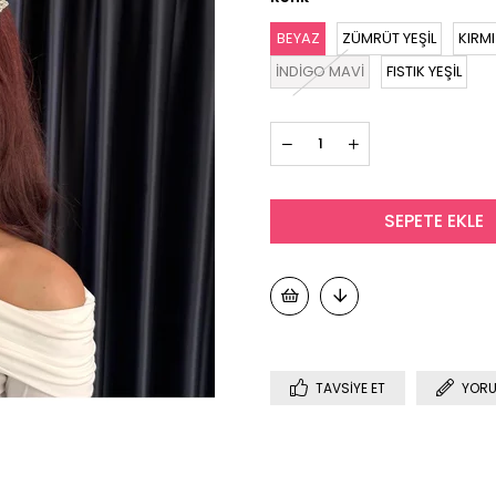
BEYAZ
ZÜMRÜT YEŞİL
KIRMI
İNDİGO MAVİ
FISTIK YEŞİL
TAVSIYE ET
YORU