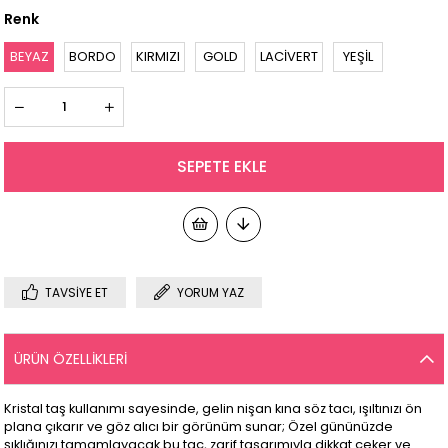
Renk
BEYAZ
BORDO
KIRMIZI
GOLD
LACİVERT
YEŞİL
TAVSIYE ET
YORUM YAZ
ÜRÜN ÖZELLIKLERI
Kristal taş kullanımı sayesinde, gelin nişan kına söz tacı, ışıltınızı ön
plana çıkarır ve göz alıcı bir görünüm sunar; Özel gününüzde
şıklığınızı tamamlayacak bu taç, zarif tasarımıyla dikkat çeker ve