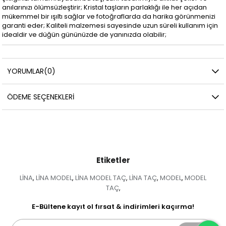
anılarınızı ölümsüzleştirir; Kristal taşların parlaklığı ile her açıdan
mükemmel bir ışıltı sağlar ve fotoğraflarda da harika görünmenizi
garanti eder; Kaliteli malzemesi sayesinde uzun süreli kullanım için
idealdir ve düğün gününüzde de yanınızda olabilir;
YORUMLAR
(0)
ÖDEME SEÇENEKLERI
Etiketler
LİNA
LİNA MODEL
LİNA MODEL TAÇ
LİNA TAÇ
MODEL
MODEL
,
,
,
,
,
TAÇ
,
E-Bültene kayıt ol fırsat & indirimleri kaçırma!