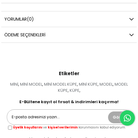
YORUMLAR
(0)
ÖDEME SEÇENEKLERI
Etiketler
MİNİ
MİNİ MODEL
MİNİ MODEL KÜPE
MİNİ KÜPE
MODEL
MODEL
,
,
,
,
,
KÜPE
KÜPE
,
,
E-Bültene kayıt ol fırsat & indirimleri kaçırma!
Gönder
Üyelik koşullarını
ve
kişisel verilerimin
korunmasını kabul ediyorum.