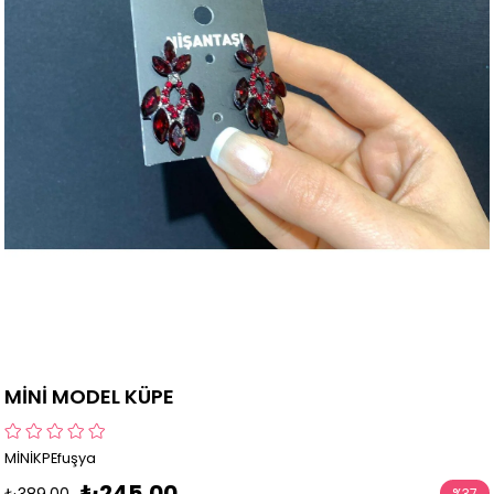
MİNİ MODEL KÜPE
MİNİKPEfuşya
₺245,00
₺389,00
%
37