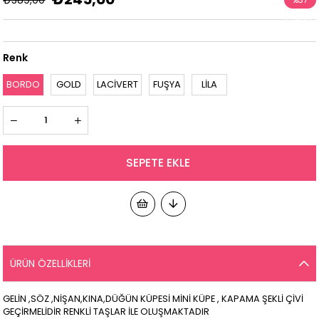
İndirim
Renk
BORDO
GOLD
LACİVERT
FUŞYA
LİLA
ÜRÜN ÖZELLIKLERI
GELİN ,SÖZ ,NİŞAN,KINA,DÜĞÜN KÜPESİ MİNİ KÜPE , KAPAMA ŞEKLİ ÇİVİ
GEÇİRMELİDİR RENKLİ TAŞLAR İLE OLUŞMAKTADIR