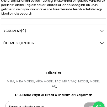
Kristal taş kullanımı sayesinde ışığı mükemmel bir şekilde yansıtarak
parıltınızı artırır; Saç aksesuarı olarak kullanabileceğiniz bu ürün,
gelinlerin ve nişanlının kına ve söz törenlerinde tercih edebileceği
ideal bir aksesuardır;
YORUMLAR
(0)
ÖDEME SEÇENEKLERI
Etiketler
MİRA
MİRA MODEL
MİRA MODEL TAÇ
MİRA TAÇ
MODEL
MODEL
,
,
,
,
,
TAÇ
,
E-Bültene kayıt ol fırsat & indirimleri kaçırma!
Gönder