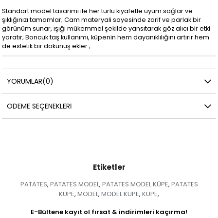
Standart model tasarımı ile her türlü kıyafetle uyum sağlar ve
şıklığınızı tamamlar; Cam materyali sayesinde zarif ve parlak bir
görünüm sunar, ışığı mükemmel şekilde yansıtarak göz alıcı bir etki
yaratır; Boncuk taş kullanımı, küpenin hem dayanıklılığını artırır hem
de estetik bir dokunuş ekler ;
YORUMLAR
(0)
ÖDEME SEÇENEKLERI
Etiketler
PATATES
PATATES MODEL
PATATES MODEL KÜPE
PATATES
,
,
,
KÜPE
MODEL
MODEL KÜPE
KÜPE
,
,
,
,
E-Bültene kayıt ol fırsat & indirimleri kaçırma!