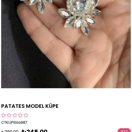
PATATES MODEL KÜPE
CTKUPElila987
₺245,00
₺389,00
%
37