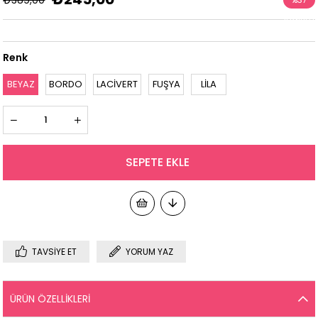
İndirim
Renk
BEYAZ
BORDO
LACİVERT
FUŞYA
LİLA
TAVSIYE ET
YORUM YAZ
ÜRÜN ÖZELLIKLERI