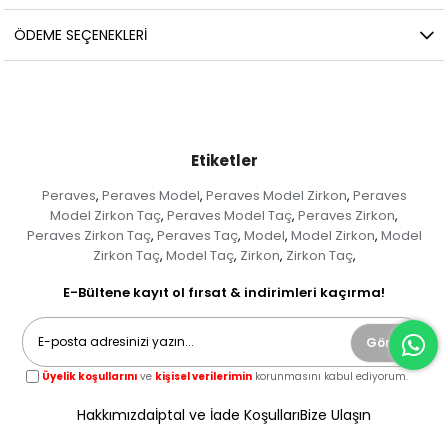
ÖDEME SEÇENEKLERI
Etiketler
Peraves
Peraves Model
Peraves Model Zirkon
Peraves
,
,
,
Model Zirkon Taç
Peraves Model Taç
Peraves Zirkon
,
,
,
Peraves Zirkon Taç
Peraves Taç
Model
Model Zirkon
Model
,
,
,
,
Zirkon Taç
Model Taç
Zirkon
Zirkon Taç
,
,
,
,
E-Bültene kayıt ol fırsat & indirimleri kaçırma!
Gönder
Üyelik koşullarını
ve
kişisel verilerimin
korunmasını kabul ediyorum.
Hakkımızda
İptal ve İade Koşulları
Bize Ulaşın