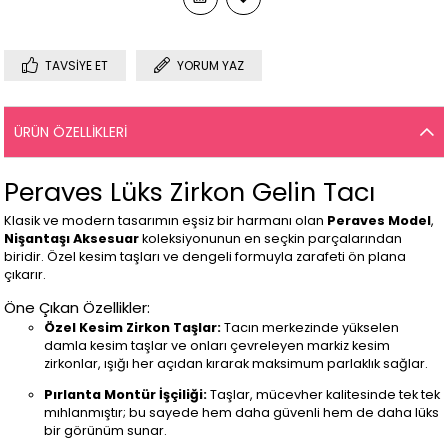
TAVSIYE ET
YORUM YAZ
ÜRÜN ÖZELLIKLERI
Peraves Lüks Zirkon Gelin Tacı
Klasik ve modern tasarımın eşsiz bir harmanı olan
Peraves Model
,
Nişantaşı Aksesuar
koleksiyonunun en seçkin parçalarından
biridir. Özel kesim taşları ve dengeli formuyla zarafeti ön plana
çıkarır.
Öne Çıkan Özellikler:
Özel Kesim Zirkon Taşlar:
Tacın merkezinde yükselen
damla kesim taşlar ve onları çevreleyen markiz kesim
zirkonlar, ışığı her açıdan kırarak maksimum parlaklık sağlar.
Pırlanta Montür İşçiliği:
Taşlar, mücevher kalitesinde tek tek
mıhlanmıştır; bu sayede hem daha güvenli hem de daha lüks
bir görünüm sunar.