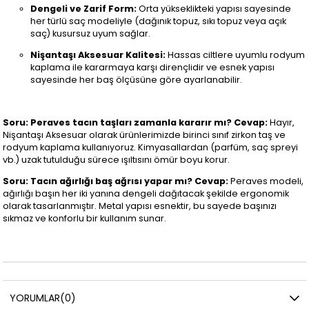
Dengeli ve Zarif Form:
Orta yükseklikteki yapısı sayesinde
her türlü saç modeliyle (dağınık topuz, sıkı topuz veya açık
saç) kusursuz uyum sağlar.
Nişantaşı Aksesuar Kalitesi:
Hassas ciltlere uyumlu rodyum
kaplama ile kararmaya karşı dirençlidir ve esnek yapısı
sayesinde her baş ölçüsüne göre ayarlanabilir.
Soru: Peraves tacın taşları zamanla kararır mı?
Cevap:
Hayır,
Nişantaşı Aksesuar olarak ürünlerimizde birinci sınıf zirkon taş ve
rodyum kaplama kullanıyoruz. Kimyasallardan (parfüm, saç spreyi
vb.) uzak tutulduğu sürece ışıltısını ömür boyu korur.
Soru: Tacın ağırlığı baş ağrısı yapar mı?
Cevap:
Peraves modeli,
ağırlığı başın her iki yanına dengeli dağıtacak şekilde ergonomik
olarak tasarlanmıştır. Metal yapısı esnektir, bu sayede başınızı
sıkmaz ve konforlu bir kullanım sunar.
YORUMLAR
(0)