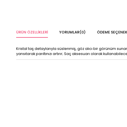
ÜRÜN ÖZELLIKLERI
YORUMLAR
(0)
ÖDEME SEÇENEK
Kristal taş detaylarıyla süslenmiş, göz alıcı bir görünüm suna
yansıtarak parıltınızı artırır; Saç aksesuarı olarak kullanabile