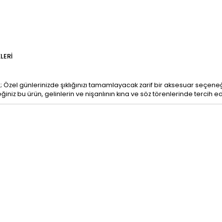
LERI
r; Özel günlerinizde şıklığınızı tamamlayacak zarif bir aksesuar seçeneğ
ceğiniz bu ürün, gelinlerin ve nişanlının kına ve söz törenlerinde tercih 