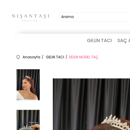
GELİN TACI
SAÇ 
Anasayfa
GELİN TACI
SELEN MODEL TAÇ