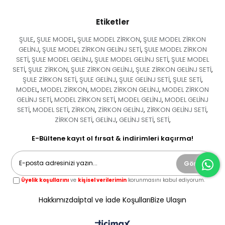
Etiketler
ŞULE
ŞULE MODEL
ŞULE MODEL ZİRKON
ŞULE MODEL ZİRKON
,
,
,
GELİNJ
ŞULE MODEL ZİRKON GELİNJ SETİ
ŞULE MODEL ZİRKON
,
,
SETİ
ŞULE MODEL GELİNJ
ŞULE MODEL GELİNJ SETİ
ŞULE MODEL
,
,
,
SETİ
ŞULE ZİRKON
ŞULE ZİRKON GELİNJ
ŞULE ZİRKON GELİNJ SETİ
,
,
,
,
ŞULE ZİRKON SETİ
ŞULE GELİNJ
ŞULE GELİNJ SETİ
ŞULE SETİ
,
,
,
,
MODEL
MODEL ZİRKON
MODEL ZİRKON GELİNJ
MODEL ZİRKON
,
,
,
GELİNJ SETİ
MODEL ZİRKON SETİ
MODEL GELİNJ
MODEL GELİNJ
,
,
,
SETİ
MODEL SETİ
ZİRKON
ZİRKON GELİNJ
ZİRKON GELİNJ SETİ
,
,
,
,
,
ZİRKON SETİ
GELİNJ
GELİNJ SETİ
SETİ
,
,
,
,
E-Bültene kayıt ol fırsat & indirimleri kaçırma!
Gönder
Üyelik koşullarını
ve
kişisel verilerimin
korunmasını kabul ediyorum.
Hakkımızda
İptal ve İade Koşulları
Bize Ulaşın