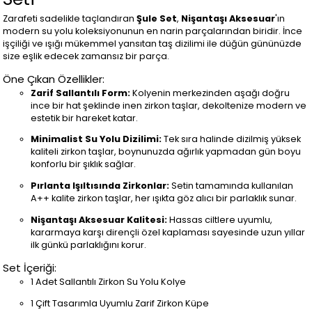
Zarafeti sadelikle taçlandıran
Şule Set
,
Nişantaşı Aksesuar
'ın
modern su yolu koleksiyonunun en narin parçalarından biridir. İnce
işçiliği ve ışığı mükemmel yansıtan taş dizilimi ile düğün gününüzde
size eşlik edecek zamansız bir parça.
Öne Çıkan Özellikler:
Zarif Sallantılı Form:
Kolyenin merkezinden aşağı doğru
ince bir hat şeklinde inen zirkon taşlar, dekoltenize modern ve
estetik bir hareket katar.
Minimalist Su Yolu Dizilimi:
Tek sıra halinde dizilmiş yüksek
kaliteli zirkon taşlar, boynunuzda ağırlık yapmadan gün boyu
konforlu bir şıklık sağlar.
Pırlanta Işıltısında Zirkonlar:
Setin tamamında kullanılan
A++ kalite zirkon taşlar, her ışıkta göz alıcı bir parlaklık sunar.
Nişantaşı Aksesuar Kalitesi:
Hassas ciltlere uyumlu,
kararmaya karşı dirençli özel kaplaması sayesinde uzun yıllar
ilk günkü parlaklığını korur.
Set İçeriği:
1 Adet Sallantılı Zirkon Su Yolu Kolye
1 Çift Tasarımla Uyumlu Zarif Zirkon Küpe