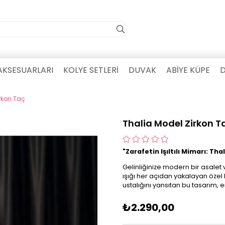
AKSESUARLARI
KOLYE SETLERİ
DUVAK
ABİYE KÜPE
D
rkon Taç
Thalia Model Zirkon T
"Zarafetin Işıltılı Mimarı: Thal
Gelinliğinize modern bir asalet v
ışığı her açıdan yakalayan özel 
ustalığını yansıtan bu tasarım, e
₺2.290,00