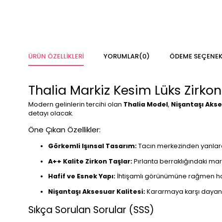
ÜRÜN ÖZELLIKLERI
YORUMLAR
(0)
ÖDEME SEÇENEK
Thalia Markiz Kesim Lüks Zirkon
Modern gelinlerin tercihi olan
Thalia Model
,
Nişantaşı Aks
detayı olacak.
Öne Çıkan Özellikler:
Görkemli Işınsal Tasarım:
Tacın merkezinden yanlara do
A++ Kalite Zirkon Taşlar:
Pırlanta berraklığındaki mar
Hafif ve Esnek Yapı:
İhtişamlı görünümüne rağmen hafif
Nişantaşı Aksesuar Kalitesi:
Kararmaya karşı dayanıkl
Sıkça Sorulan Sorular (SSS)