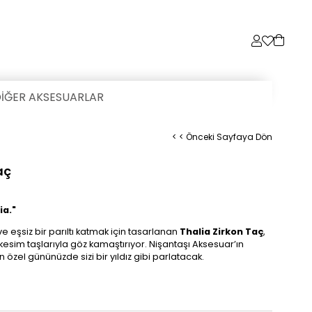
İĞER AKSESUARLAR
< < Önceki Sayfaya Dön
aç
ia."
e eşsiz bir parıltı katmak için tasarlanan
Thalia Zirkon Taç
,
kesim taşlarıyla göz kamaştırıyor. Nişantaşı Aksesuar’ın
n özel gününüzde sizi bir yıldız gibi parlatacak.