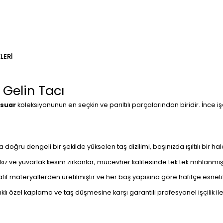
LERI
 Gelin Tacı
esuar
koleksiyonunun en seçkin ve parıltılı parçalarından biridir. İnce işç
ğru dengeli bir şekilde yükselen taş dizilimi, başınızda ışıltılı bir hale 
kiz ve yuvarlak kesim zirkonlar, mücevher kalitesinde tek tek mıhlanmışt
 materyallerden üretilmiştir ve her baş yapısına göre hafifçe esnetil
ı özel kaplama ve taş düşmesine karşı garantili profesyonel işçilik il