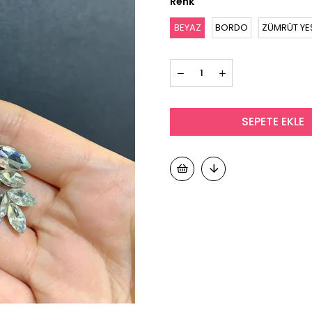
Renk
BEYAZ
BORDO
ZÜMRÜT YEŞ