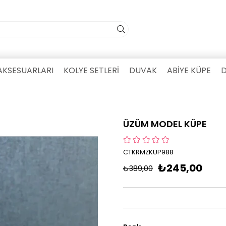
AKSESUARLARI
KOLYE SETLERİ
DUVAK
ABİYE KÜPE
D
ÜZÜM MODEL KÜPE
CTKRMZKUP988
₺245,00
₺389,00