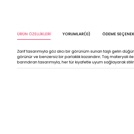
ÜRÜN ÖZELLIKLERI
YORUMLAR
(0)
ÖDEME SEÇENEK
Zarif tasarımıyla göz alıcı bir görünüm sunan taşlı gelin düğün
görünür ve benzersiz bir parlaklık kazandırır; Taş materyali il
barındıran tasarımıyla, her tür kıyafetle uyum sağlayarak stilin