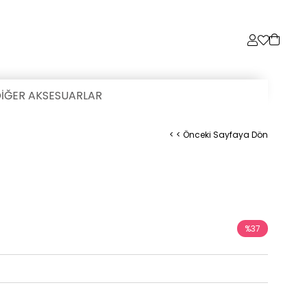
İĞER AKSESUARLAR
< < Önceki Sayfaya Dön
%
37
İndirim