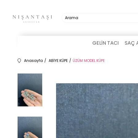
GELİN TACI
SAÇ 
Anasayfa
ABİYE KÜPE
ÜZÜM MODEL KÜPE