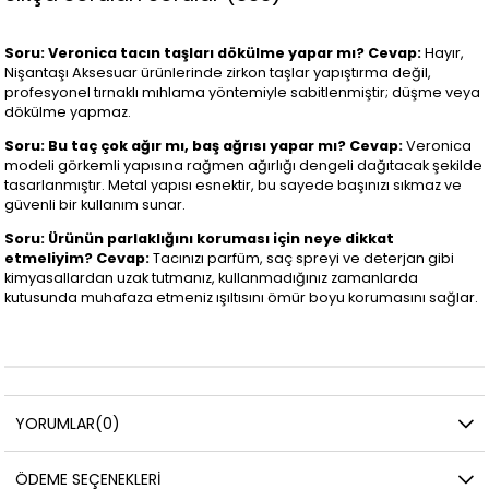
Soru: Veronica tacın taşları dökülme yapar mı?
Cevap:
Hayır,
Nişantaşı Aksesuar ürünlerinde zirkon taşlar yapıştırma değil,
profesyonel tırnaklı mıhlama yöntemiyle sabitlenmiştir; düşme veya
dökülme yapmaz.
Soru: Bu taç çok ağır mı, baş ağrısı yapar mı?
Cevap:
Veronica
modeli görkemli yapısına rağmen ağırlığı dengeli dağıtacak şekilde
tasarlanmıştır. Metal yapısı esnektir, bu sayede başınızı sıkmaz ve
güvenli bir kullanım sunar.
Soru: Ürünün parlaklığını koruması için neye dikkat
etmeliyim?
Cevap:
Tacınızı parfüm, saç spreyi ve deterjan gibi
kimyasallardan uzak tutmanız, kullanmadığınız zamanlarda
kutusunda muhafaza etmeniz ışıltısını ömür boyu korumasını sağlar.
YORUMLAR
(0)
ÖDEME SEÇENEKLERI