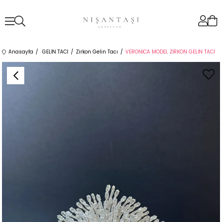
Anasayfa
GELİN TACI
Zirkon Gelin Tacı
VERONİCA MODEL ZİRKON GELİN TACI