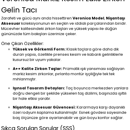
Gelin Tacı
Zarafeti ve gücü aynı anda hissettiren
Veronica Model
,
Nişantaşı
Aksesuar
koleksiyonunun en seçkin ve iddialı parçalarından biridir.
Mücevher kalitesindeki zirkon taşları ve yüksek yapısı ile düğün
gününüzde tüm bakışları üzerinize çeker.
Öne Çıkan Özellikler:
Yüksek ve Görkemli Form:
Klasik taçlara göre daha dik
duran yapısı, özellikle prenses kesim ve kabarık gelinliklerle
kusursuz bir uyum yakalar.
A++ Kalite Zirkon Taşlar:
Prizmatik ışık yansıması sağlayan
markiz kesim zirkonlar, pırlanta montür işçiliğiyle tek tek
mıhlanmıştır.
Işınsal Tasarım Detayları:
Taç boyunca merkezden yanlara
doğru dengeli bir şekilde yükselen taş dizilimi, başınızda ışıltılı
bir hale etkisi yaratır.
Nişantaşı Aksesuar Güvencesi:
Kararmaya karşı dayanıklı
özel rodyum kaplama kullanılmıştır. Esnek gövdesi sayesinde
baş ölçünüze göre ayarlanabilir ve gün boyu konfor sağlar.
Sıkça Sorulan Sorular (SSS)