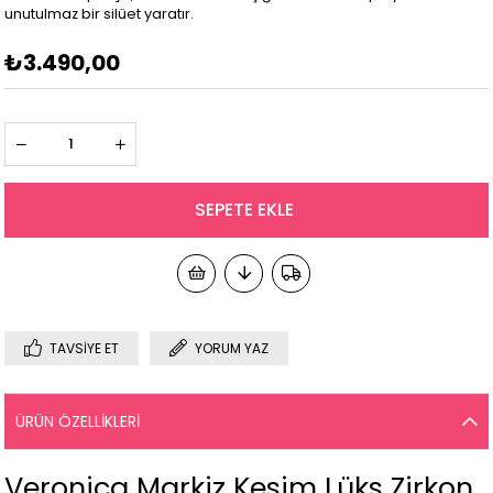
unutulmaz bir silüet yaratır.
₺3.490,00
TAVSIYE ET
YORUM YAZ
ÜRÜN ÖZELLIKLERI
Veronica Markiz Kesim Lüks Zirkon