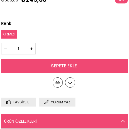
İndirim
Renk
KIRMIZI
TAVSIYE ET
YORUM YAZ
ÜRÜN ÖZELLIKLERI