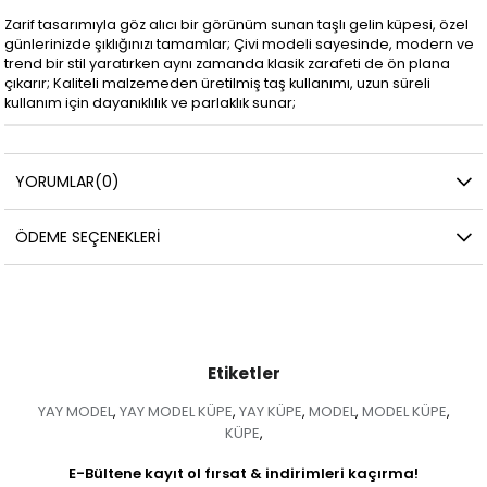
Zarif tasarımıyla göz alıcı bir görünüm sunan taşlı gelin küpesi, özel
günlerinizde şıklığınızı tamamlar; Çivi modeli sayesinde, modern ve
trend bir stil yaratırken aynı zamanda klasik zarafeti de ön plana
çıkarır; Kaliteli malzemeden üretilmiş taş kullanımı, uzun süreli
kullanım için dayanıklılık ve parlaklık sunar;
YORUMLAR
(0)
ÖDEME SEÇENEKLERI
Etiketler
YAY MODEL
YAY MODEL KÜPE
YAY KÜPE
MODEL
MODEL KÜPE
,
,
,
,
,
KÜPE
,
E-Bültene kayıt ol fırsat & indirimleri kaçırma!