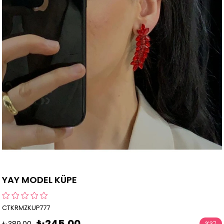
YAY MODEL KÜPE
CTKRMZKUP777
₺245,00
₺389,00
%
37