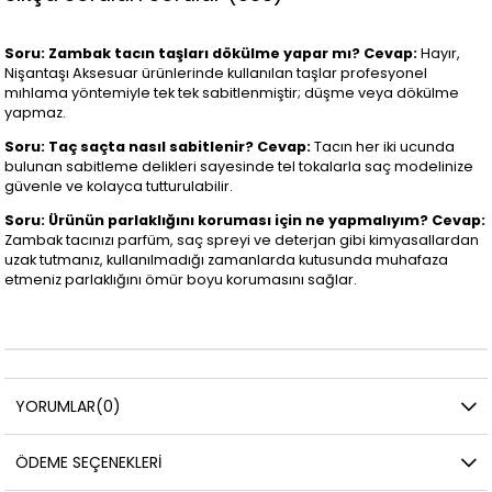
Soru: Zambak tacın taşları dökülme yapar mı?
Cevap:
Hayır,
Nişantaşı Aksesuar ürünlerinde kullanılan taşlar profesyonel
mıhlama yöntemiyle tek tek sabitlenmiştir; düşme veya dökülme
yapmaz.
Soru: Taç saçta nasıl sabitlenir?
Cevap:
Tacın her iki ucunda
bulunan sabitleme delikleri sayesinde tel tokalarla saç modelinize
güvenle ve kolayca tutturulabilir.
Soru: Ürünün parlaklığını koruması için ne yapmalıyım?
Cevap:
Zambak tacınızı parfüm, saç spreyi ve deterjan gibi kimyasallardan
uzak tutmanız, kullanılmadığı zamanlarda kutusunda muhafaza
etmeniz parlaklığını ömür boyu korumasını sağlar.
YORUMLAR
(0)
ÖDEME SEÇENEKLERI