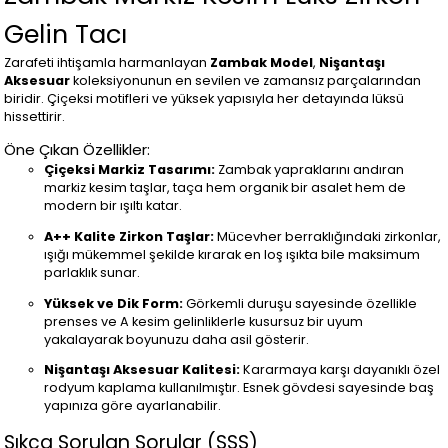
Gelin Tacı
Zarafeti ihtişamla harmanlayan
Zambak Model
,
Nişantaşı
Aksesuar
koleksiyonunun en sevilen ve zamansız parçalarından
biridir. Çiçeksi motifleri ve yüksek yapısıyla her detayında lüksü
hissettirir.
Öne Çıkan Özellikler:
Çiçeksi Markiz Tasarımı:
Zambak yapraklarını andıran
markiz kesim taşlar, taça hem organik bir asalet hem de
modern bir ışıltı katar.
A++ Kalite Zirkon Taşlar:
Mücevher berraklığındaki zirkonlar,
ışığı mükemmel şekilde kırarak en loş ışıkta bile maksimum
parlaklık sunar.
Yüksek ve Dik Form:
Görkemli duruşu sayesinde özellikle
prenses ve A kesim gelinliklerle kusursuz bir uyum
yakalayarak boyunuzu daha asil gösterir.
Nişantaşı Aksesuar Kalitesi:
Kararmaya karşı dayanıklı özel
rodyum kaplama kullanılmıştır. Esnek gövdesi sayesinde baş
yapınıza göre ayarlanabilir.
Sıkça Sorulan Sorular (SSS)