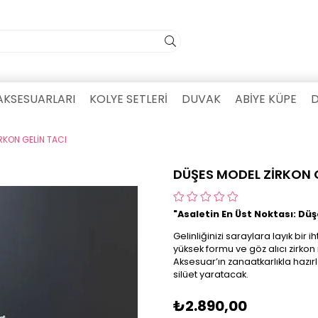
AKSESUARLARI
KOLYE SETLERİ
DUVAK
ABİYE KÜPE
D
RKON GELİN TACI
DÜŞES MODEL ZİRKON 
"Asaletin En Üst Noktası: Düş
Gelinliğinizi saraylara layık bi
yüksek formu ve göz alıcı zirkon 
Aksesuar’ın zanaatkarlıkla hazır
silüet yaratacak.
₺2.890,00