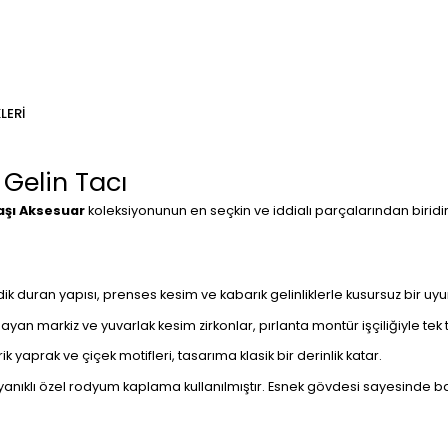
LERI
 Gelin Tacı
aşı Aksesuar
koleksiyonunun en seçkin ve iddialı parçalarından biridir.
ik duran yapısı, prenses kesim ve kabarık gelinliklerle kusursuz bir uy
ayan markiz ve yuvarlak kesim zirkonlar, pırlanta montür işçiliğiyle tek 
yaprak ve çiçek motifleri, tasarıma klasik bir derinlik katar.
nıklı özel rodyum kaplama kullanılmıştır. Esnek gövdesi sayesinde ba