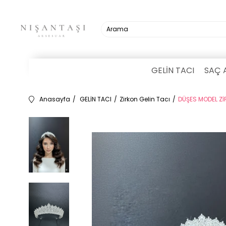
GELİN TACI
SAÇ 
Anasayfa
GELİN TACI
Zirkon Gelin Tacı
DÜŞES MODEL Zİ