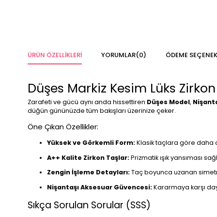
ÜRÜN ÖZELLIKLERI
YORUMLAR
(0)
ÖDEME SEÇENEK
Düşes Markiz Kesim Lüks Zirkon
Zarafeti ve gücü aynı anda hissettiren
Düşes Model
,
Nişant
düğün gününüzde tüm bakışları üzerinize çeker.
Öne Çıkan Özellikler:
Yüksek ve Görkemli Form:
Klasik taçlara göre daha d
A++ Kalite Zirkon Taşlar:
Prizmatik ışık yansıması sağl
Zengin İşleme Detayları:
Taç boyunca uzanan simetrik 
Nişantaşı Aksesuar Güvencesi:
Kararmaya karşı daya
Sıkça Sorulan Sorular (SSS)