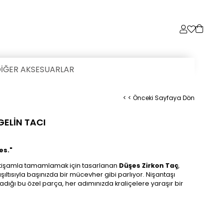
İĞER AKSESUARLAR
< < Önceki Sayfaya Dön
GELİN TACI
es."
r ihtişamla tamamlamak için tasarlanan
Düşes Zirkon Taç
,
ışıltısıyla başınızda bir mücevher gibi parlıyor. Nişantaşı
ladığı bu özel parça, her adımınızda kraliçelere yaraşır bir