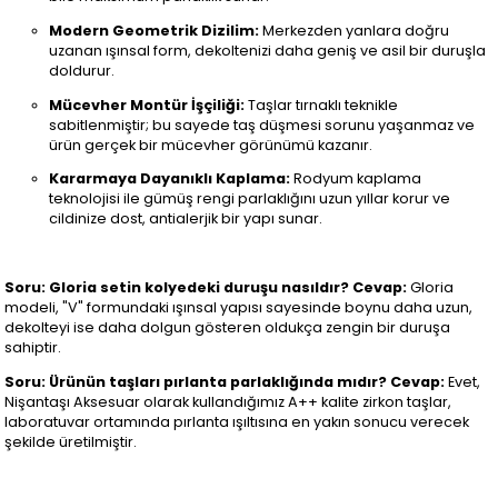
Modern Geometrik Dizilim:
Merkezden yanlara doğru
uzanan ışınsal form, dekoltenizi daha geniş ve asil bir duruşla
doldurur.
Mücevher Montür İşçiliği:
Taşlar tırnaklı teknikle
sabitlenmiştir; bu sayede taş düşmesi sorunu yaşanmaz ve
ürün gerçek bir mücevher görünümü kazanır.
Kararmaya Dayanıklı Kaplama:
Rodyum kaplama
teknolojisi ile gümüş rengi parlaklığını uzun yıllar korur ve
cildinize dost, antialerjik bir yapı sunar.
Soru: Gloria setin kolyedeki duruşu nasıldır?
Cevap:
Gloria
modeli, "V" formundaki ışınsal yapısı sayesinde boynu daha uzun,
dekolteyi ise daha dolgun gösteren oldukça zengin bir duruşa
sahiptir.
Soru: Ürünün taşları pırlanta parlaklığında mıdır?
Cevap:
Evet,
Nişantaşı Aksesuar olarak kullandığımız A++ kalite zirkon taşlar,
laboratuvar ortamında pırlanta ışıltısına en yakın sonucu verecek
şekilde üretilmiştir.