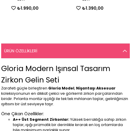
₺1.990,00
₺1.390,00
ÜRÜN ÖZELLIKLERI
Gloria Modern Işınsal Tasarım
Zirkon Gelin Seti
Zarafeti güçle birleştiren
Gloria Model
,
Nişantaşı Aksesuar
koleksiyonunun en dikkat çekici ve görkemli zirkon parçalarından
biridir. Pırlanta montür işçiliği ile tek tek mıhlanan taşlar, gelinliğinizin
ışıltısını bir üst seviyeye taşır.
Öne Çıkan Özellikler:
A++ Üst Segment Zirkonlar:
Yüksek berraklığa sahip zirkon
taşlar, ışığı prizmatik bir derinlikle kırarak en loş ortamlarda
bile maksimum parlaklık sunar.