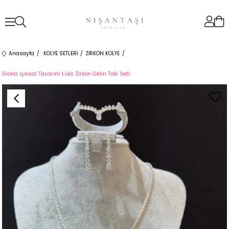
Anasayfa
KOLYE SETLERİ
ZİRKON KOLYE
Gloria Işınsal Tasarım Lüks Zirkon Gelin Takı Seti