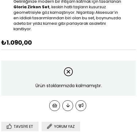
Gelinliğinize modern bir ihtişam katmak için tasarlanan
Gloria Zirkon Set
, keskin hatlı taşların kusursuz
geometrisiyle göz kamaştırıyor. Nişantaşı Aksesuar’ın
en iddialı tasarımlarından biri olan bu set, boynunuzda
adeta bir yıldız kümesi gibi parlayarak asaletini
kanıtlıyor.
₺1.090,00
Ürün stoklarımızda kalmamıştır.
TAVSIYE ET
YORUM YAZ