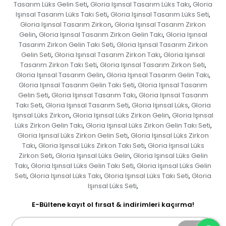
Tasarım Lüks Gelin Seti
Gloria Işınsal Tasarım Lüks Takı
Gloria
,
,
Işınsal Tasarım Lüks Takı Seti
Gloria Işınsal Tasarım Lüks Seti
,
,
Gloria Işınsal Tasarım Zirkon
Gloria Işınsal Tasarım Zirkon
,
Gelin
Gloria Işınsal Tasarım Zirkon Gelin Takı
Gloria Işınsal
,
,
Tasarım Zirkon Gelin Takı Seti
Gloria Işınsal Tasarım Zirkon
,
Gelin Seti
Gloria Işınsal Tasarım Zirkon Takı
Gloria Işınsal
,
,
Tasarım Zirkon Takı Seti
Gloria Işınsal Tasarım Zirkon Seti
,
,
Gloria Işınsal Tasarım Gelin
Gloria Işınsal Tasarım Gelin Takı
,
,
Gloria Işınsal Tasarım Gelin Takı Seti
Gloria Işınsal Tasarım
,
Gelin Seti
Gloria Işınsal Tasarım Takı
Gloria Işınsal Tasarım
,
,
Takı Seti
Gloria Işınsal Tasarım Seti
Gloria Işınsal Lüks
Gloria
,
,
,
Işınsal Lüks Zirkon
Gloria Işınsal Lüks Zirkon Gelin
Gloria Işınsal
,
,
Lüks Zirkon Gelin Takı
Gloria Işınsal Lüks Zirkon Gelin Takı Seti
,
,
Gloria Işınsal Lüks Zirkon Gelin Seti
Gloria Işınsal Lüks Zirkon
,
Takı
Gloria Işınsal Lüks Zirkon Takı Seti
Gloria Işınsal Lüks
,
,
Zirkon Seti
Gloria Işınsal Lüks Gelin
Gloria Işınsal Lüks Gelin
,
,
Takı
Gloria Işınsal Lüks Gelin Takı Seti
Gloria Işınsal Lüks Gelin
,
,
Seti
Gloria Işınsal Lüks Takı
Gloria Işınsal Lüks Takı Seti
Gloria
,
,
,
Işınsal Lüks Seti
,
E-Bültene kayıt ol fırsat & indirimleri kaçırma!