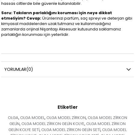
hassas ciltlerde bile güvenle kullanılabilir.
Soru: Takıların parlaklığını koruması için neye dikkat
etmeliyim?
Cevap:
Ürünlerinizi parfüm, saç spreyi ve deterjan gibi
kimyasal maddelerden uzak tutmanız ve kullanmadığınız
zamanlarda orijinal Nişantaşı Aksesuar kutusunda saklamanız
parlaklığın korunması için yeterlidir.
YORUMLAR
(0)
Etiketler
OLGA
OLGA MODEL
OLGA MODEL ZİRKON
OLGA MODEL ZİRKON
,
,
,
GELİN
OLGA MODEL ZİRKON GELİN KOLYE
OLGA MODEL ZİRKON
,
,
GELİN KOLYE SETİ
OLGA MODEL ZİRKON GELİN SETİ
OLGA MODEL
,
,