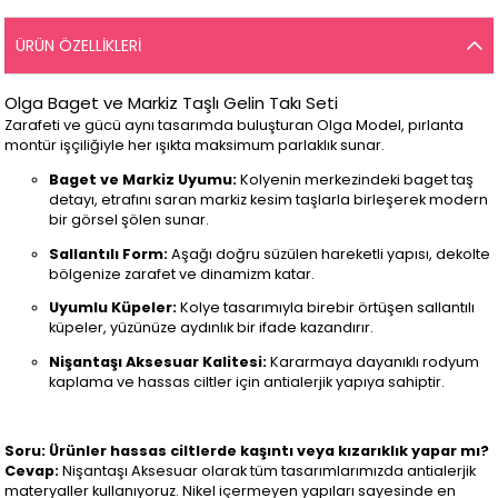
ÜRÜN ÖZELLIKLERI
Olga Baget ve Markiz Taşlı Gelin Takı Seti
Zarafeti ve gücü aynı tasarımda buluşturan Olga Model, pırlanta
montür işçiliğiyle her ışıkta maksimum parlaklık sunar.
Baget ve Markiz Uyumu:
Kolyenin merkezindeki baget taş
detayı, etrafını saran markiz kesim taşlarla birleşerek modern
bir görsel şölen sunar.
Sallantılı Form:
Aşağı doğru süzülen hareketli yapısı, dekolte
bölgenize zarafet ve dinamizm katar.
Uyumlu Küpeler:
Kolye tasarımıyla birebir örtüşen sallantılı
küpeler, yüzünüze aydınlık bir ifade kazandırır.
Nişantaşı Aksesuar Kalitesi:
Kararmaya dayanıklı rodyum
kaplama ve hassas ciltler için antialerjik yapıya sahiptir.
Soru: Ürünler hassas ciltlerde kaşıntı veya kızarıklık yapar mı?
Cevap:
Nişantaşı Aksesuar olarak tüm tasarımlarımızda antialerjik
materyaller kullanıyoruz. Nikel içermeyen yapıları sayesinde en