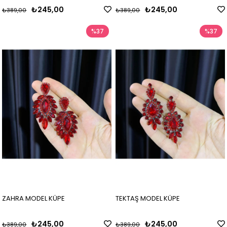
₺245,00
₺245,00
₺389,00
₺389,00
%37
%37
ZAHRA MODEL KÜPE
TEKTAŞ MODEL KÜPE
₺245,00
₺245,00
₺389,00
₺389,00