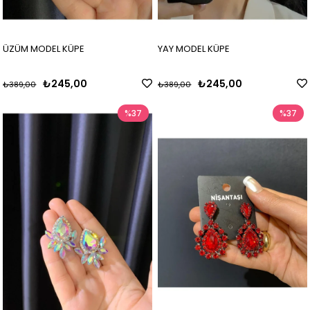
ÜZÜM MODEL KÜPE
YAY MODEL KÜPE
₺245,00
₺245,00
₺389,00
₺389,00
%37
%37