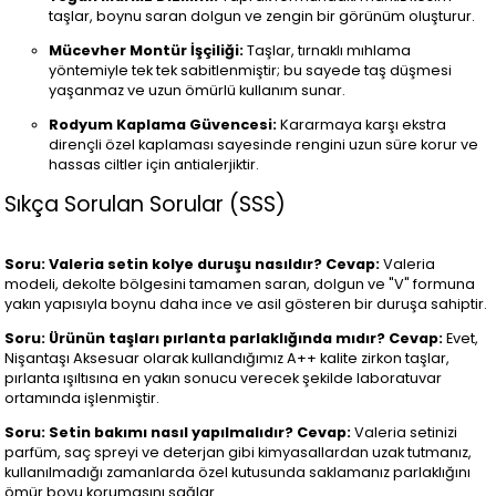
taşlar, boynu saran dolgun ve zengin bir görünüm oluşturur.
Mücevher Montür İşçiliği:
Taşlar, tırnaklı mıhlama
yöntemiyle tek tek sabitlenmiştir; bu sayede taş düşmesi
yaşanmaz ve uzun ömürlü kullanım sunar.
Rodyum Kaplama Güvencesi:
Kararmaya karşı ekstra
dirençli özel kaplaması sayesinde rengini uzun süre korur ve
hassas ciltler için antialerjiktir.
Sıkça Sorulan Sorular (SSS)
Soru: Valeria setin kolye duruşu nasıldır?
Cevap:
Valeria
modeli, dekolte bölgesini tamamen saran, dolgun ve "V" formuna
yakın yapısıyla boynu daha ince ve asil gösteren bir duruşa sahiptir.
Soru: Ürünün taşları pırlanta parlaklığında mıdır?
Cevap:
Evet,
Nişantaşı Aksesuar olarak kullandığımız A++ kalite zirkon taşlar,
pırlanta ışıltısına en yakın sonucu verecek şekilde laboratuvar
ortamında işlenmiştir.
Soru: Setin bakımı nasıl yapılmalıdır?
Cevap:
Valeria setinizi
parfüm, saç spreyi ve deterjan gibi kimyasallardan uzak tutmanız,
kullanılmadığı zamanlarda özel kutusunda saklamanız parlaklığını
ömür boyu korumasını sağlar.