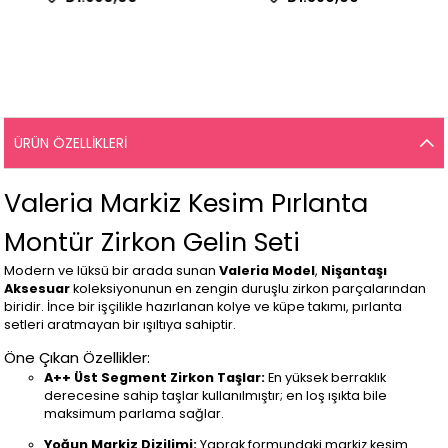
ÜRÜN ÖZELLIKLERI
Valeria Markiz Kesim Pırlanta
Montür Zirkon Gelin Seti
Modern ve lüksü bir arada sunan
Valeria Model
,
Nişantaşı
Aksesuar
koleksiyonunun en zengin duruşlu zirkon parçalarından
biridir. İnce bir işçilikle hazırlanan kolye ve küpe takımı, pırlanta
setleri aratmayan bir ışıltıya sahiptir.
Öne Çıkan Özellikler:
A++ Üst Segment Zirkon Taşlar:
En yüksek berraklık
derecesine sahip taşlar kullanılmıştır; en loş ışıkta bile
maksimum parlama sağlar.
Yoğun Markiz Dizilimi:
Yaprak formundaki markiz kesim