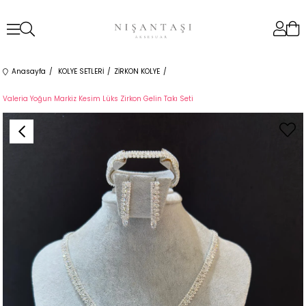
Anasayfa
KOLYE SETLERİ
ZİRKON KOLYE
Valeria Yoğun Markiz Kesim Lüks Zirkon Gelin Takı Seti