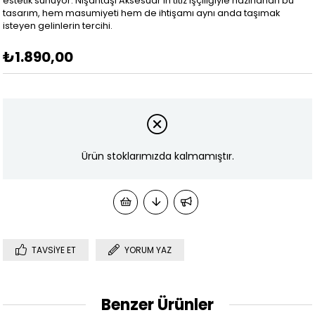
estetik sunuyor. Nişantaşı Aksesuar’ın titiz işçiliğiyle hazırlanan bu
tasarım, hem masumiyeti hem de ihtişamı aynı anda taşımak
isteyen gelinlerin tercihi.
₺1.890,00
Ürün stoklarımızda kalmamıştır.
TAVSIYE ET
YORUM YAZ
Benzer Ürünler