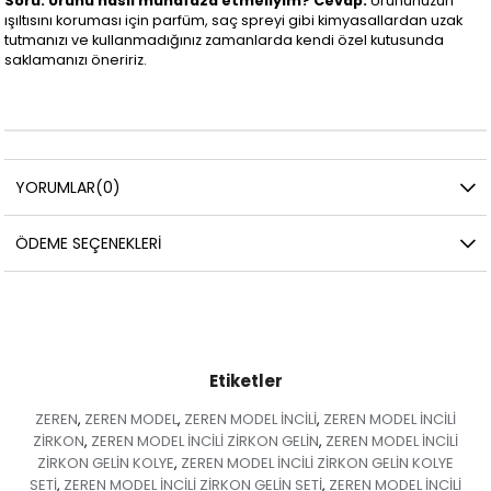
Soru: Ürünü nasıl muhafaza etmeliyim?
Cevap:
Ürününüzün
ışıltısını koruması için parfüm, saç spreyi gibi kimyasallardan uzak
tutmanızı ve kullanmadığınız zamanlarda kendi özel kutusunda
saklamanızı öneririz.
YORUMLAR
(0)
ÖDEME SEÇENEKLERI
Etiketler
ZEREN
ZEREN MODEL
ZEREN MODEL İNCİLİ
ZEREN MODEL İNCİLİ
,
,
,
ZİRKON
ZEREN MODEL İNCİLİ ZİRKON GELİN
ZEREN MODEL İNCİLİ
,
,
ZİRKON GELİN KOLYE
ZEREN MODEL İNCİLİ ZİRKON GELİN KOLYE
,
SETİ
ZEREN MODEL İNCİLİ ZİRKON GELİN SETİ
ZEREN MODEL İNCİLİ
,
,