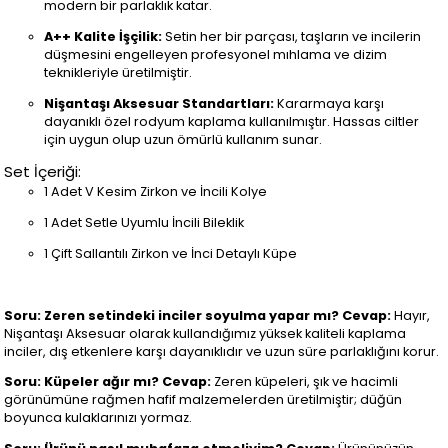
modern bir parlaklık katar.
A++ Kalite İşçilik:
Setin her bir parçası, taşların ve incilerin
düşmesini engelleyen profesyonel mıhlama ve dizim
teknikleriyle üretilmiştir.
Nişantaşı Aksesuar Standartları:
Kararmaya karşı
dayanıklı özel rodyum kaplama kullanılmıştır. Hassas ciltler
için uygun olup uzun ömürlü kullanım sunar.
Set İçeriği:
1 Adet V Kesim Zirkon ve İncili Kolye
1 Adet Setle Uyumlu İncili Bileklik
1 Çift Sallantılı Zirkon ve İnci Detaylı Küpe
Soru: Zeren setindeki inciler soyulma yapar mı?
Cevap:
Hayır,
Nişantaşı Aksesuar olarak kullandığımız yüksek kaliteli kaplama
inciler, dış etkenlere karşı dayanıklıdır ve uzun süre parlaklığını korur.
Soru: Küpeler ağır mı?
Cevap:
Zeren küpeleri, şık ve hacimli
görünümüne rağmen hafif malzemelerden üretilmiştir; düğün
boyunca kulaklarınızı yormaz.