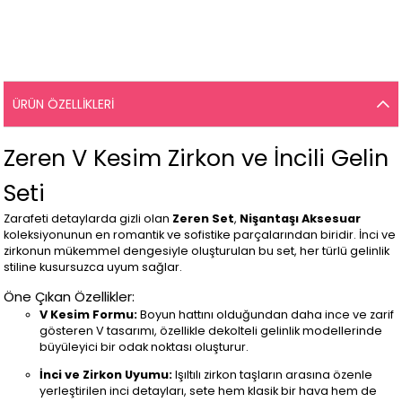
ÜRÜN ÖZELLIKLERI
Zeren V Kesim Zirkon ve İncili Gelin
Seti
Zarafeti detaylarda gizli olan
Zeren Set
,
Nişantaşı Aksesuar
koleksiyonunun en romantik ve sofistike parçalarından biridir. İnci ve
zirkonun mükemmel dengesiyle oluşturulan bu set, her türlü gelinlik
stiline kusursuzca uyum sağlar.
Öne Çıkan Özellikler:
V Kesim Formu:
Boyun hattını olduğundan daha ince ve zarif
gösteren V tasarımı, özellikle dekolteli gelinlik modellerinde
büyüleyici bir odak noktası oluşturur.
İnci ve Zirkon Uyumu:
Işıltılı zirkon taşların arasına özenle
yerleştirilen inci detayları, sete hem klasik bir hava hem de